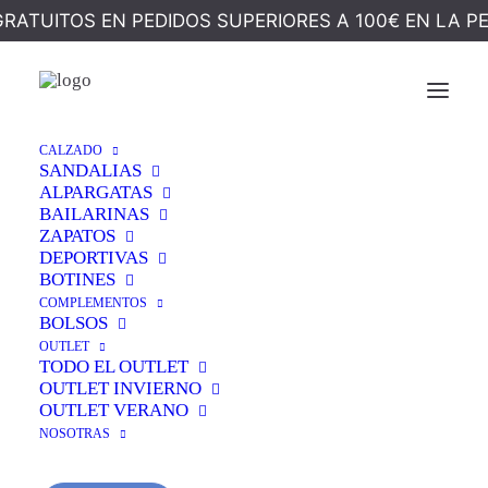
GRATUITOS EN PEDIDOS SUPERIORES A 100€ EN LA P
Nothing Found
CALZADO
SANDALIAS
ALPARGATAS
It seems we can’t find what you’re looking for.
BAILARINAS
Perhaps searching can help.
ZAPATOS
DEPORTIVAS
BOTINES
COMPLEMENTOS
BOLSOS
OUTLET
TODO EL OUTLET
OUTLET INVIERNO
OUTLET VERANO
NOSOTRAS