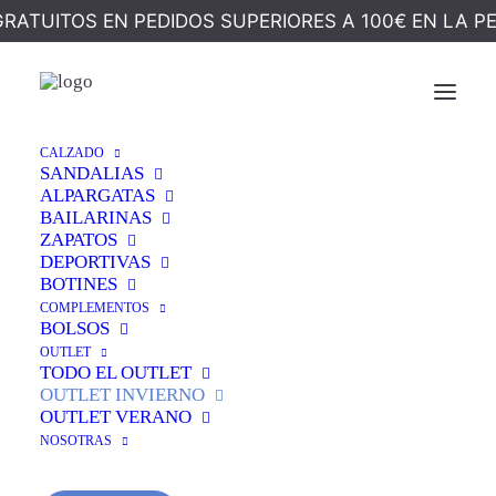
GRATUITOS EN PEDIDOS SUPERIORES A 100€ EN LA P
¡OFERTA!
CALZADO
SANDALIAS
ALPARGATAS
BAILARINAS
Inicio
Outlet
Outlet Invierno
ZAPATOS
DEPORTIVAS
Blucher Combinado Choco
BOTINES
Blucher Combinado
COMPLEMENTOS
BOLSOS
OUTLET
Choco
TODO EL OUTLET
OUTLET INVIERNO
OUTLET VERANO
El
El
105,00
€
50,00
€
NOSOTRAS
precio
precio