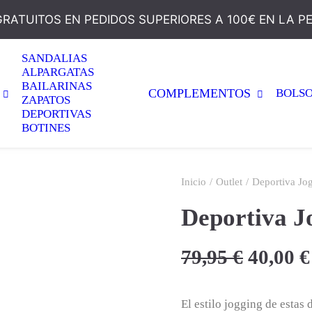
GRATUITOS EN PEDIDOS SUPERIORES A 100€ EN LA P
SANDALIAS
ALPARGATAS
BAILARINAS
COMPLEMENTOS
BOLS
ZAPATOS
DEPORTIVAS
BOTINES
Inicio
Outlet
Deportiva Jo
Deportiva J
El
79,95
€
40,00
€
precio
origina
El estilo jogging de estas