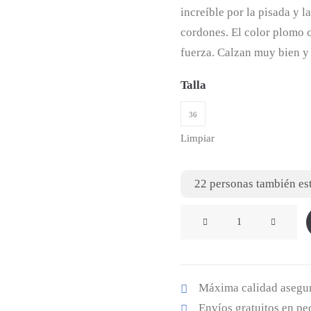
era:
increíble por la pisada y l
cordones. El color plomo c
79,95 €
fuerza. Calzan muy bien y 
Talla
36
Limpiar
22
personas también est
Deportiva
Jogging
Plomo
cantidad
Máxima calidad asegu
Envíos gratuitos en p