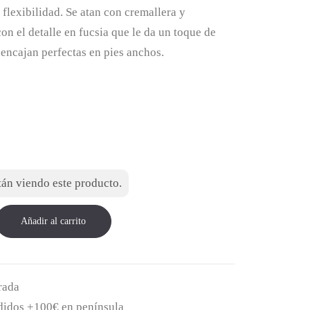
es:
a flexibilidad. Se atan con cremallera y
on el detalle en fucsia que le da un toque de
.
40,00 €.
encajan perfectas en pies anchos.
án viendo este producto.
Añadir al carrito
rada
edidos +100€ en península