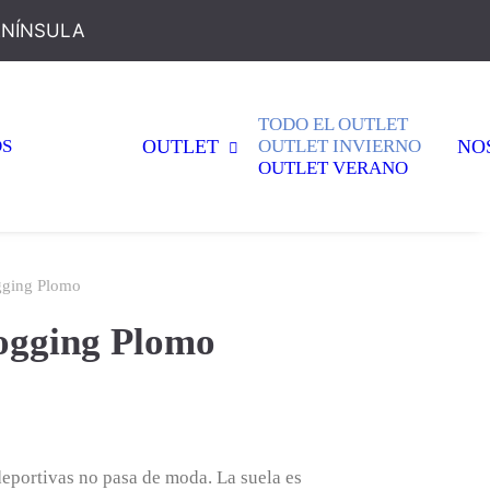
ENÍNSULA
TODO EL OUTLET
OS
OUTLET
OUTLET INVIERNO
NO
OUTLET VERANO
gging Plomo
ogging Plomo
El
precio
l
actual
 deportivas no pasa de moda. La suela es