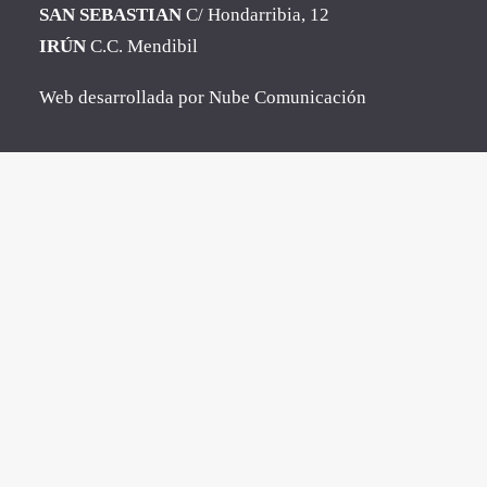
SAN SEBASTIAN
C/ Hondarribia, 12
IRÚN
C.C. Mendibil
Web desarrollada por
Nube Comunicación
Clos
this
mod