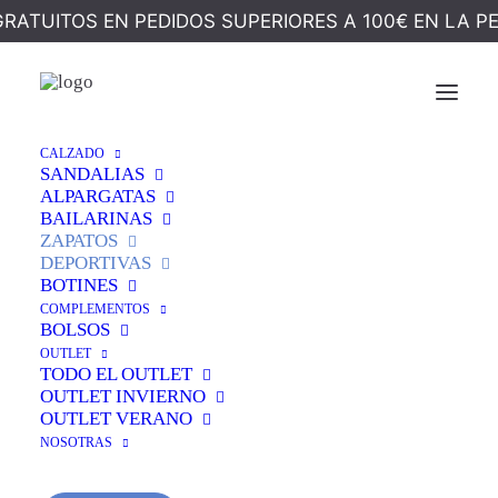
GRATUITOS EN PEDIDOS SUPERIORES A 100€ EN LA P
¡OFERTA!
CALZADO
Inicio
Calzado
Zapatos
SANDALIAS
DEPORTIVA PESO PLUMA AZUL
ALPARGATAS
BAILARINAS
DEPORTIVA PESO
ZAPATOS
DEPORTIVAS
PLUMA AZUL
BOTINES
COMPLEMENTOS
BOLSOS
El
El
55,00
€
49,99
€
OUTLET
TODO EL OUTLET
precio
precio
OUTLET INVIERNO
OUTLET VERANO
original
actual
Este
zapato deportivo de mujer ultraligero
es
NOSOTRAS
era:
es:
perfecto si buscas una sensación real de descanso al
caminar. Su diseño
sin costuras
evita roces y se