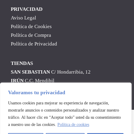
PRIVACIDAD
Aviso Legal
Política de Cookies
Política de Compra
Política de Privacidad
TIENDAS
SAN SEBASTIAN
C/ Hondarribia, 12
IRÚN
C.C. Mendibil
Valoramos tu privacidad
Web desarrollada por
Nube Comunicación
Usamos cookies para mejorar su experiencia de navegación,
mostrarle anuncios o contenidos personalizados y analizar nuestro
tráfico. Al hacer clic en “Aceptar todo” usted da su consentimiento
a nuestro uso de las cookies.
Política de cookies