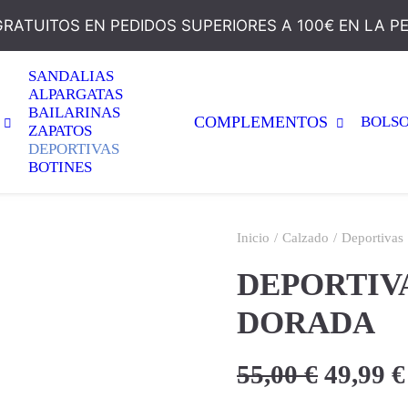
GRATUITOS EN PEDIDOS SUPERIORES A 100€ EN LA P
SANDALIAS
ALPARGATAS
BAILARINAS
COMPLEMENTOS
BOLS
ZAPATOS
DEPORTIVAS
BOTINES
Inicio
Calzado
Deportivas
DEPORTIV
DORADA
El
55,00
€
49,99
€
precio