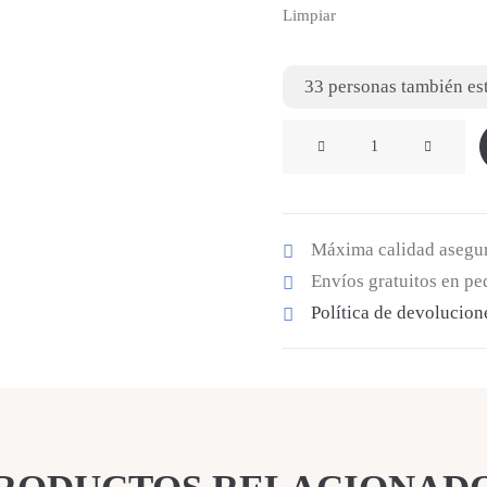
Limpiar
33
personas también est
DEPORTIVA
PESO
PLUMA
DORADA
Máxima calidad asegu
cantidad
Envíos gratuitos en p
Política de devolucion