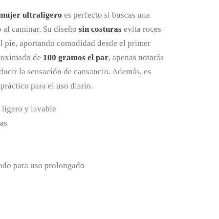
l
actual
mujer ultraligero
es perfecto si buscas una
es:
o al caminar. Su diseño
sin costuras
evita roces
al pie, aportando comodidad desde el primer
.
49,99 €.
roximado de
100 gramos el par
, apenas notarás
reducir la sensación de cansancio. Además, es
práctico para el uso diario.
 ligero y lavable
ras
do para uso prolongado