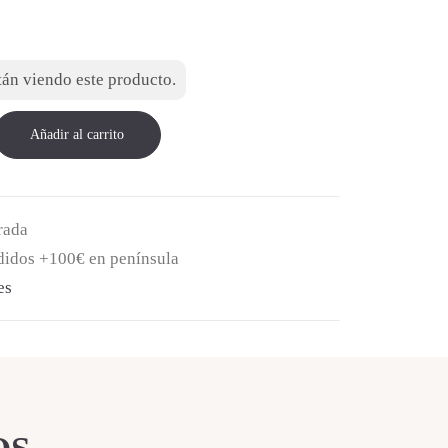
án viendo este producto.
Añadir al carrito
rada
edidos +100€ en península
es