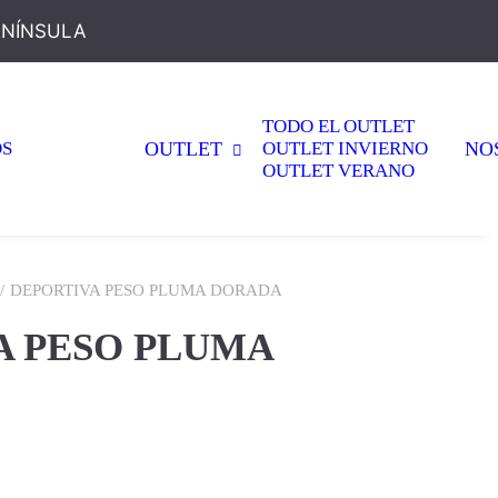
ENÍNSULA
TODO EL OUTLET
OS
OUTLET
OUTLET INVIERNO
NO
OUTLET VERANO
DEPORTIVA PESO PLUMA DORADA
A PESO PLUMA
El
precio