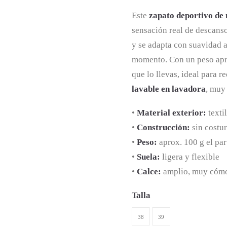
origina
Este
zapato deportivo de 
era:
sensación real de descans
y se adapta con suavidad 
55,00 €
momento. Con un peso ap
que lo llevas, ideal para 
lavable en lavadora
, muy 
•
Material exterior:
textil
•
Construcción:
sin costu
•
Peso:
aprox. 100 g el par
•
Suela:
ligera y flexible
•
Calce:
amplio, muy cómo
Talla
38
39