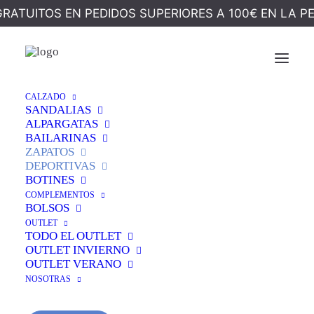
GRATUITOS EN PEDIDOS SUPERIORES A 100€ EN LA P
¡OFERTA!
CALZADO
Inicio
Calzado
Zapatos
SANDALIAS
DEPORTIVA PESO PLUMA KAKI
ALPARGATAS
BAILARINAS
DEPORTIVA PESO
ZAPATOS
DEPORTIVAS
PLUMA KAKI
BOTINES
COMPLEMENTOS
BOLSOS
El
El
55,00
€
49,99
€
OUTLET
TODO EL OUTLET
precio
precio
OUTLET INVIERNO
OUTLET VERANO
original
actual
Este
zapato deportivo de mujer ultraligero
es
NOSOTRAS
era:
es:
perfecto si buscas una sensación real de descanso al
caminar. Su diseño
sin costuras
evita roces y se