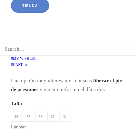
TIENDA
plantilla de transición
facilita el paso hacia un
calzado más flexible sin cambios bruscos, y la suela
acompaña el movimiento del pie con ligereza.
•
Material exterior:
piel
•
Plantilla:
de transición
•
Suela:
flexible
MY WISHLIST
CART
•
Calce:
amplio, con espacio en la zona de los dedos
Una opción muy interesante si buscas
liberar el pie
de presiones
y ganar confort en el día a día.
Talla
36
37
38
39
41
Limpiar