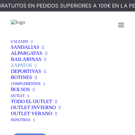
GRATUITOS EN PEDIDOS SUPERIORES A 100€ EN LA P
¡OFERTA!
CALZADO
Inicio
Calzado
Zapatos
NAÚTICO BAREFOOT AZUL
SANDALIAS
ALPARGATAS
NAÚTICO BAREFOOT
BAILARINAS
ZAPATOS
AZUL
DEPORTIVAS
BOTINES
COMPLEMENTOS
El
El
119,90
€
71,99
€
BOLSOS
precio
precio
OUTLET
TODO EL OUTLET
original
actual
OUTLET INVIERNO
Este
zapato de mujer tipo barefoot en piel
está
OUTLET VERANO
era:
es:
pensado para una forma de caminar más natural. Su
NOSOTRAS
diseño con
puntera amplia
deja espacio a los dedos,
119,90 €.
71,99 €.
evitando presiones y aportando comodidad. La