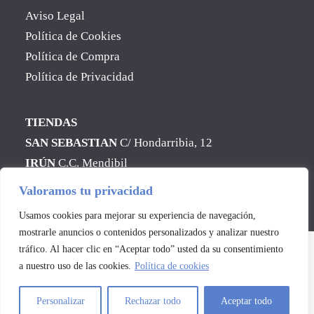
Aviso Legal
Política de Cookies
Política de Compra
Política de Privacidad
TIENDAS
SAN SEBASTIAN
C/ Hondarribia, 12
IRÚN
C.C. Mendibil
Valoramos tu privacidad
Web desarrollada por
Nube Comunicación
Usamos cookies para mejorar su experiencia de navegación,
mostrarle anuncios o contenidos personalizados y analizar nuestro
tráfico. Al hacer clic en “Aceptar todo” usted da su consentimiento
a nuestro uso de las cookies.
Política de cookies
Personalizar
Rechazar todo
Aceptar todo