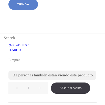
piel vacuno con textura
TIENDA
suela de goma (no crêpe)
tacon 3 cm
tallan normal
pies anchos consultar
Talla
MY WISHLIST
CART
36
37
40
Limpiar
31
personas también están viendo este producto.
Oxford
Añadir al carrito
Combinado
Burdeos