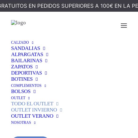
GRATUITOS EN PEDIDOS SUPERIORES A 100€ EN LA P
¡OFERTA!
CALZADO
Inicio
Outlet
Oxford Combinado Burdeos
SANDALIAS
ALPARGATAS
Oxford Combinado
BAILARINAS
ZAPATOS
Burdeos
DEPORTIVAS
BOTINES
COMPLEMENTOS
El
El
109,95
€
55,00
€
BOLSOS
precio
precio
OUTLET
TODO EL OUTLET
original
actual
OUTLET INVIERNO
Espectacular zapato de cordones. Su combinación
OUTLET VERANO
era:
es:
es bonita y armoniosa. Un estilo masculino que
NOSOTRAS
nunca pasa de moda.
109,95 €.
55,00 €.