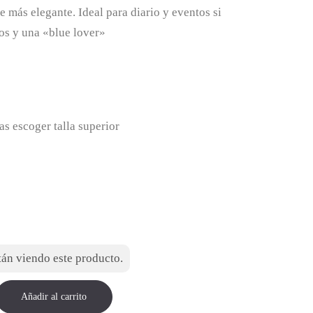
desde
re más elegante. Ideal para diario y eventos si
jos y una «blue lover»
44,99 €
hasta
89,00 €
as escoger talla superior
án viendo este producto.
Añadir al carrito