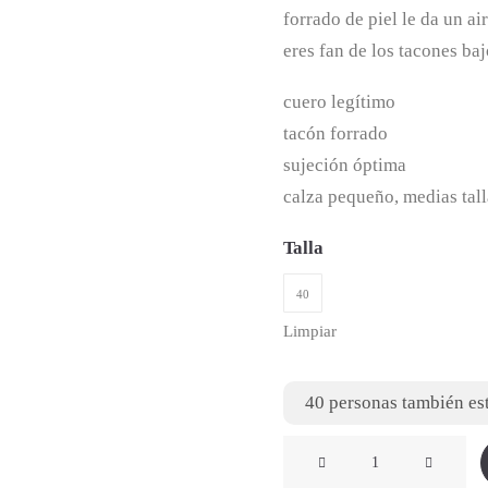
forrado de piel le da un ai
eres fan de los tacones ba
cuero legítimo
tacón forrado
sujeción óptima
calza pequeño, medias tall
Talla
40
Limpiar
40
personas también est
Sandalias
Marino-