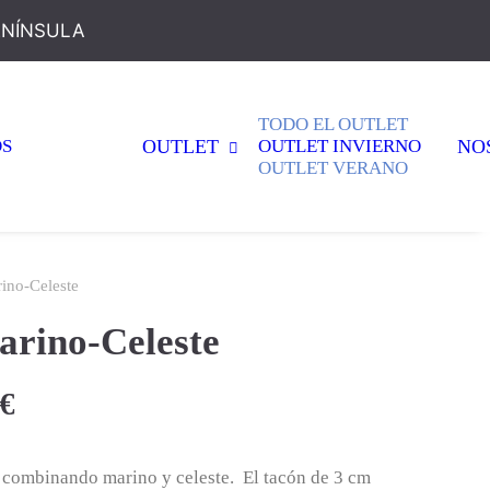
ENÍNSULA
TODO EL OUTLET
OS
OUTLET
OUTLET INVIERNO
NO
OUTLET VERANO
ino-Celeste
arino-Celeste
Rango
€
de
precios:
l combinando marino y celeste. El tacón de 3 cm