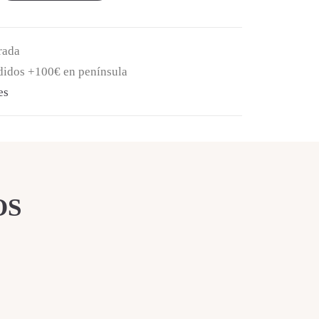
rada
edidos +100€ en península
es
OS