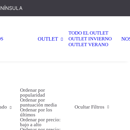
ENÍNSULA
TODO EL OUTLET
OS
OUTLET
OUTLET INVIERNO
NO
OUTLET VERANO
Ordenar por
popularidad
Ordenar por
puntuación media
ado
Ocultar Filtros
Ordenar por los
últimos
Ordenar por precio:
bajo a alto
Ordenar por precio: