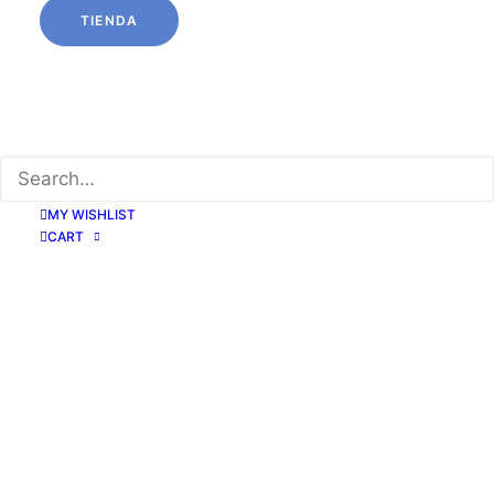
TIENDA
SANDALIAS PALA DORADAS
55,00
€
MY WISHLIST
CART
38
Limpiar