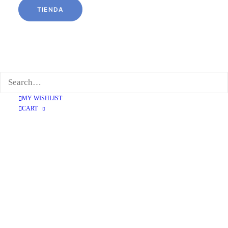
TIENDA
SANDALIA CONFORT KAKI
69,95
€
MY WISHLIST
CART
36
37
39
40
41
Limpiar