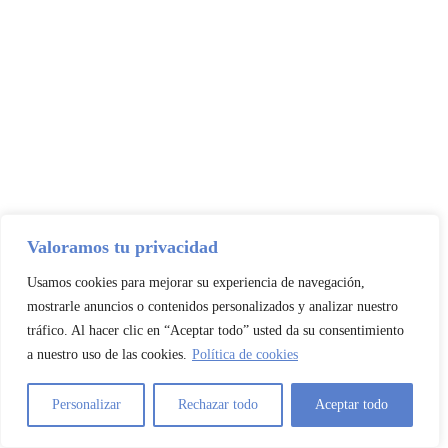
precio
precio
original
actual
era:
es:
36
39
40
41
59,95 €.
35,99 €.
Limpiar
Valoramos tu privacidad
Usamos cookies para mejorar su experiencia de navegación,
mostrarle anuncios o contenidos personalizados y analizar nuestro
tráfico. Al hacer clic en “Aceptar todo” usted da su consentimiento
a nuestro uso de las cookies.
Política de cookies
Personalizar
Rechazar todo
Aceptar todo