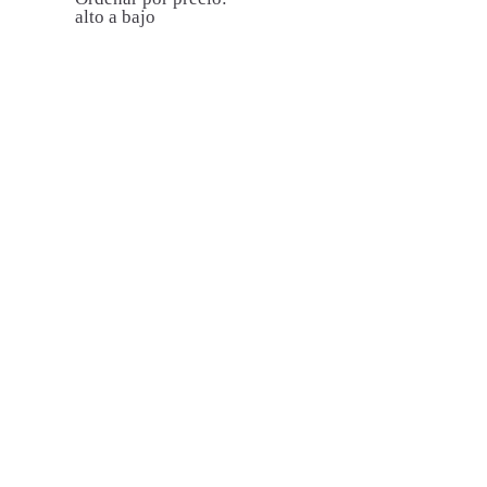
alto a bajo
LA CULPABLE»
» LA CULPABLE»
ROJO
MARRÓN
75,00
€
75,00
€
36
37
38