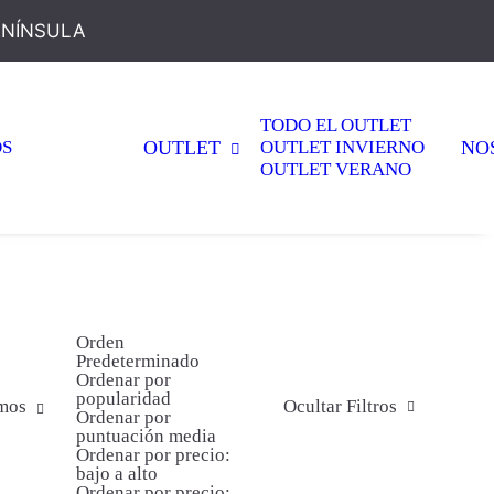
ENÍNSULA
TODO EL OUTLET
OS
OUTLET
OUTLET INVIERNO
NO
OUTLET VERANO
Orden
Predeterminado
Ordenar por
popularidad
os
imos
Ocultar Filtros
Ordenar por
puntuación media
Ordenar por precio:
bajo a alto
Ordenar por precio: