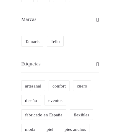
36
Marcas
Tamaris
Tello
Etiquetas
artesanal
confort
cuero
diseño
eventos
fabricado en España
flexibles
SAN
moda
piel
pies anchos