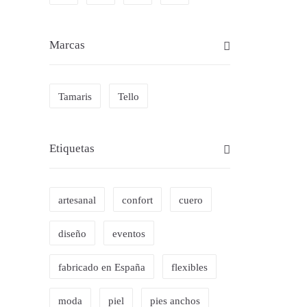
36
Marcas
Tamaris
Tello
Etiquetas
artesanal
confort
cuero
diseño
eventos
fabricado en España
flexibles
SAN
moda
piel
pies anchos