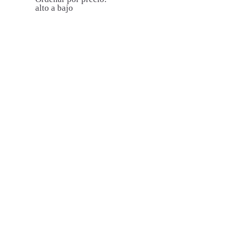
alto a bajo
LA CULPABLE»
» LA CULPABLE»
ROJO
MARRÓN
75,00
€
75,00
€
36
37
38