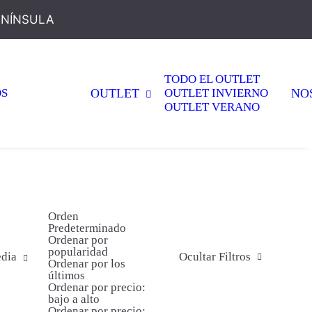
ENÍNSULA
TODO EL OUTLET
OS
OUTLET
OUTLET INVIERNO
NO
OUTLET VERANO
Orden
Predeterminado
Ordenar por
popularidad
ia
edia
Ocultar Filtros
Ordenar por los
últimos
Ordenar por precio:
bajo a alto
Ordenar por precio: