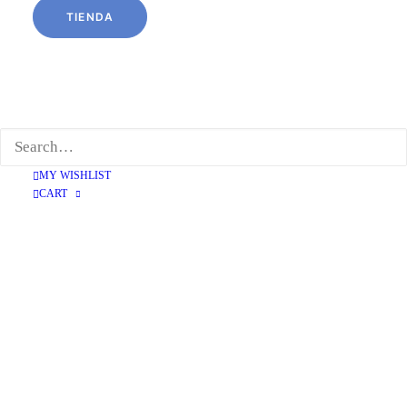
TIENDA
SANDALIA CONFORT KAKI
69,95
€
MY WISHLIST
CART
36
37
39
40
41
Limpiar