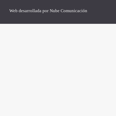
Web desarrollada por
Nube Comunicación
Clos
this
mod