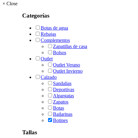
×
Close
popularidad
Categorías
Botas de agua
Rebajas
Complementos
Zapatillas de casa
Bolsos
Outlet
Outlet Verano
Outlet Invierno
Calzado
Sandalias
Deportivas
Alpargatas
Zapatos
Botas
Bailarinas
Botines
Tallas