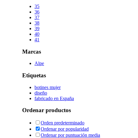
35
36
37
38
39
40
41
Marcas
Alpe
Etiquetas
botines mujer
diseño
fabricado en España
Ordenar productos
Orden predeterminado
Ordenar por popularidad
Ordenar por puntuación media