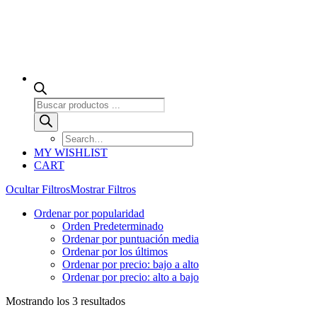
Búsqueda
de
productos
MY WISHLIST
CART
Ocultar Filtros
Mostrar Filtros
Ordenar por popularidad
Orden Predeterminado
Ordenar por puntuación media
Ordenar por los últimos
Ordenar por precio: bajo a alto
Ordenar por precio: alto a bajo
Ordenado
Mostrando los 3 resultados
por