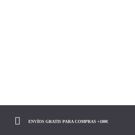
WALLABEE SERRAJE COGNAC
85,00
€
36
Limpiar
ENVÍOS GRATIS PARA COMPRAS +100€